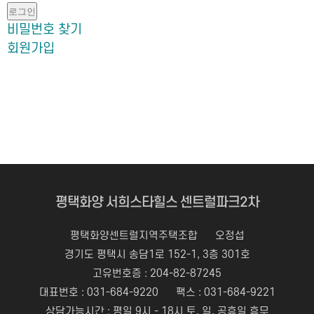
로그인
비밀번호 찾기
회원가입
평택화양 서희스타힐스 센트럴파크2차
평택화양센트럴지역주택조합
오정섭
경기도 평택시 송담1로 152-1, 3층 301호
고유번호증 : 204-82-87245
대표번호 :
031-684-9220
팩스 : 031-684-9221
상담가능시간 : 평일 9시 - 18시 토, 일, 공휴일 휴무