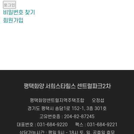
로그인
비밀번호 찾기
회원가입
평택화양 서희스타힐스 센트럴파크2차
평택화양센트럴지역주택조합
오정섭
경기도 평택시 송담1로 152-1, 3층 301호
고유번호증 : 204-82-87245
대표번호 :
031-684-9220
팩스 : 031-684-9221
상담가능시간 : 평일 9시 - 18시 토, 일, 공휴일 휴무