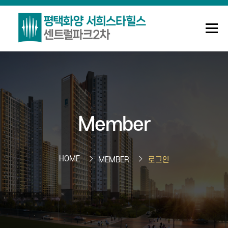
메뉴
조합안내
사업정보
정보센터
Member
Q&A
로그인
회원가입
HOME
MEMBER
로그인