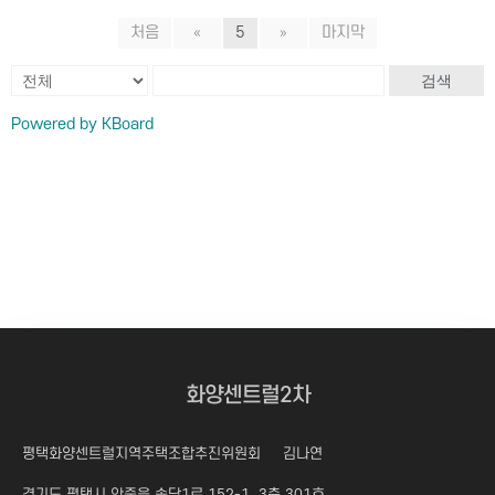
처음
«
5
»
마지막
검색
Powered by KBoard
화양센트럴2차
평택화양센트럴지역주택조합추진위원회
김나연
경기도 평택시 안중읍 송담1로 152-1, 3층 301호