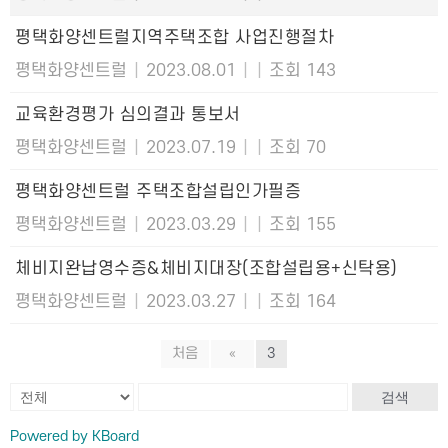
평택화양센트럴지역주택조합 사업진행절차
평택화양센트럴
|
2023.08.01
|
|
조회 143
교육환경평가 심의결과 통보서
평택화양센트럴
|
2023.07.19
|
|
조회 70
평택화양센트럴 주택조합설립인가필증
평택화양센트럴
|
2023.03.29
|
|
조회 155
체비지완납영수증&체비지대장(조합설립용+신탁용)
평택화양센트럴
|
2023.03.27
|
|
조회 164
처음
«
3
검색
Powered by KBoard