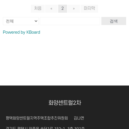
처음
«
2
»
마지막
검색
Powered by KBoard
화양센트럴2차
평택화양센트럴지역주택조합추진위원회
김나연
경기도 평택시 안중읍 송담1로 152-1, 3층 301호