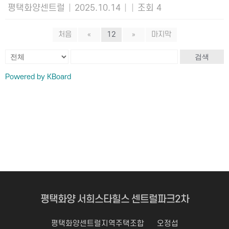
평택화양센트럴
|
2025.10.14
|
|
조회 4
처음
«
12
»
마지막
검색
Powered by KBoard
평택화양 서희스타힐스 센트럴파크2차
평택화양센트럴지역주택조합
오정섭