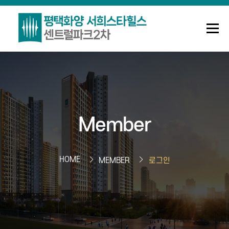
메뉴
조합안내
사업정보
정보센터
Member
Q&A
로그인
회원가입
HOME
MEMBER
로그인