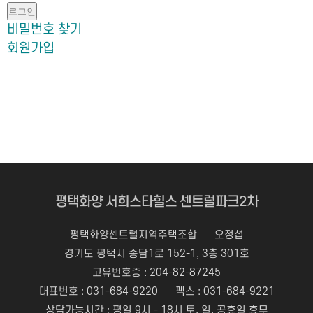
로그인
비밀번호 찾기
회원가입
평택화양 서희스타힐스 센트럴파크2차
평택화양센트럴지역주택조합
오정섭
경기도 평택시 송담1로 152-1, 3층 301호
고유번호증 : 204-82-87245
대표번호 :
031-684-9220
팩스 : 031-684-9221
상담가능시간 : 평일 9시 - 18시 토, 일, 공휴일 휴무