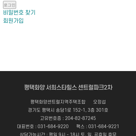
로그인
비밀번호 찾기
회원가입
평택화양 서희스타힐스 센트럴파크2차
평택화양센트럴지역주택조합
오정섭
경기도 평택시 송담1로 152-1, 3층 301호
고유번호증 : 204-82-87245
대표번호 :
031-684-9220
팩스 : 031-684-9221
상담가능시간 : 평일 9시 - 18시 토, 일, 공휴일 휴무