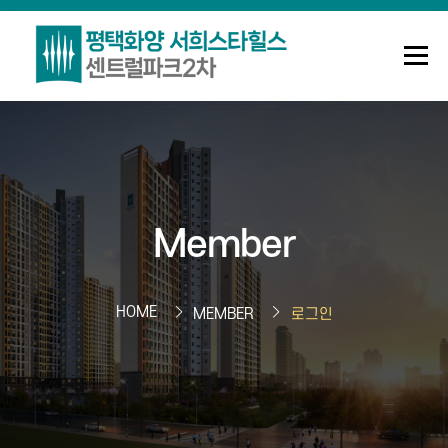
메뉴
조합안내
사업정보
정보센터
Member
Q&A
로그인
회원가입
HOME
MEMBER
로그인