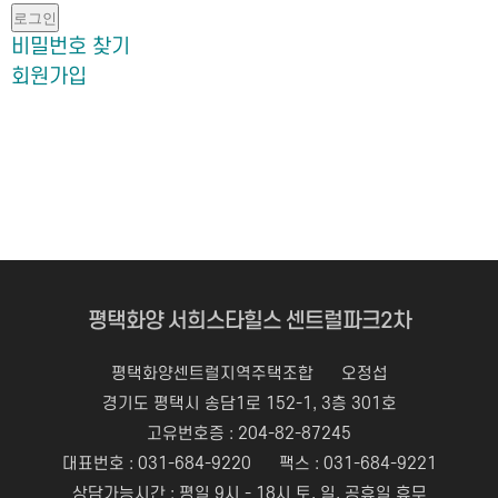
로그인
비밀번호 찾기
회원가입
평택화양 서희스타힐스 센트럴파크2차
평택화양센트럴지역주택조합
오정섭
경기도 평택시 송담1로 152-1, 3층 301호
고유번호증 : 204-82-87245
대표번호 :
031-684-9220
팩스 : 031-684-9221
상담가능시간 : 평일 9시 - 18시 토, 일, 공휴일 휴무