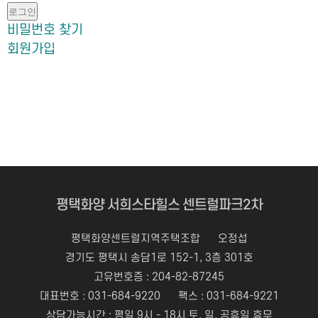
로그인
비밀번호 찾기
회원가입
평택화양 서희스타힐스 센트럴파크2차
평택화양센트럴지역주택조합
오정섭
경기도 평택시 송담1로 152-1, 3층 301호
고유번호증 : 204-82-87245
대표번호 :
031-684-9220
팩스 : 031-684-9221
상담가능시간 : 평일 9시 - 18시 토, 일, 공휴일 휴무