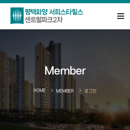
메뉴
조합안내
사업정보
정보센터
Member
Q&A
로그인
회원가입
HOME
MEMBER
로그인